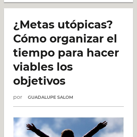
MENOS
¿Metas utópicas?
ME
Cómo organizar el
AYUDO
tiempo para hacer
A
viables los
VIVIR
objetivos
MÁS…
por
GUADALUPE SALOM
UNA
EXPERIENCIA
PERSONAL