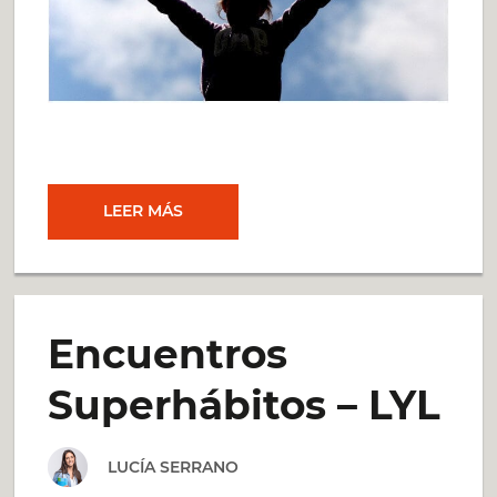
¿METAS
LEER MÁS
UTÓPICAS?
CÓMO
Encuentros
ORGANIZAR
Superhábitos – LYL
EL
LUCÍA SERRANO
TIEMPO