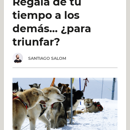
Regalá de tu
DESARROLLAR
tiempo a los
UN
demás… ¿para
HÁBITO
triunfar?
EN
SANTIAGO SALOM
MUY
POCO
TIEMPO