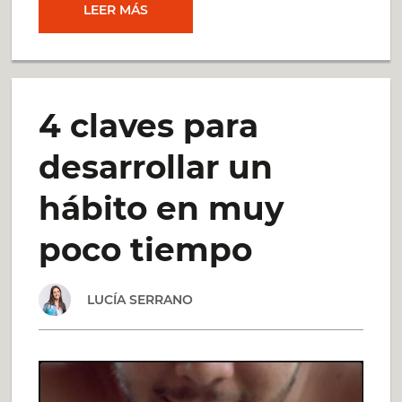
ENCUENTROS
LEER MÁS
SUPERHÁBITOS
–
4 claves para
LYL
desarrollar un
hábito en muy
poco tiempo
LUCÍA SERRANO