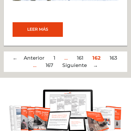
REGALÁ
LEER MÁS
DE
Post
← Anterior
TU
1
…
161
162
163
navigation
…
167
Siguiente →
TIEMPO
A
LOS
DEMÁS…
¿PARA