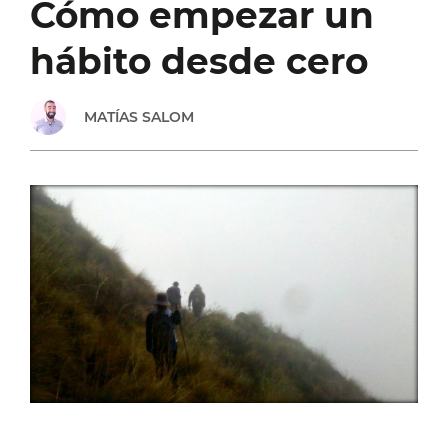
Cómo empezar un
RODRIGO
hábito desde cero
SCHIOPETTO,
MATÍAS SALOM
DE
BIXI
COFFEE
HOUSE
[SHOW
#86]