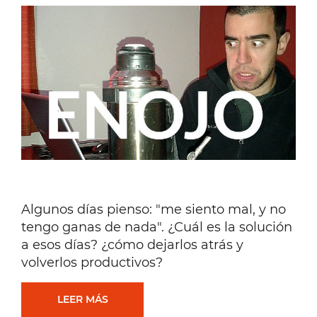
LA
MEDITACIÓN
Y
EL
MINDFULNESS
[#218]
Algunos días pienso: "me siento mal, y no
tengo ganas de nada". ¿Cuál es la solución
a esos días? ¿cómo dejarlos atrás y
volverlos productivos?
ME
LEER MÁS