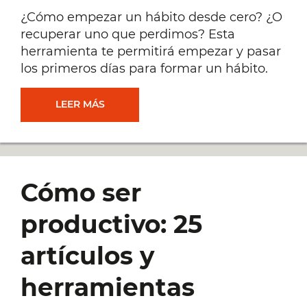
¿Cómo empezar un hábito desde cero? ¿O
recuperar uno que perdimos? Esta
herramienta te permitirá empezar y pasar
los primeros días para formar un hábito.
CÓMO
LEER MÁS
EMPEZAR
UN
Cómo ser
HÁBITO
productivo: 25
DESDE
artículos y
CERO
herramientas