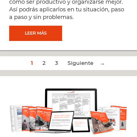
cómo ser productivo y organizarse mejor.
Así podrás aplicarlos en tu situación, paso
a paso y sin problemas.
CÓMO
LEER MÁS
SER
Post
1
2
PRODUCTIVO:
3
Siguiente →
navigation
25
ARTÍCULOS
Y
HERRAMIENTAS