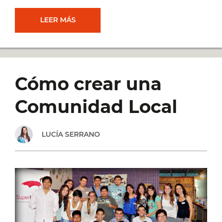
LA
LEER MÁS
COMUNIDAD
EMPRENDEDORA
Cómo crear una
(+
Comunidad Local
UN
LUCÍA SERRANO
VIDEO
QUE
NO
TE