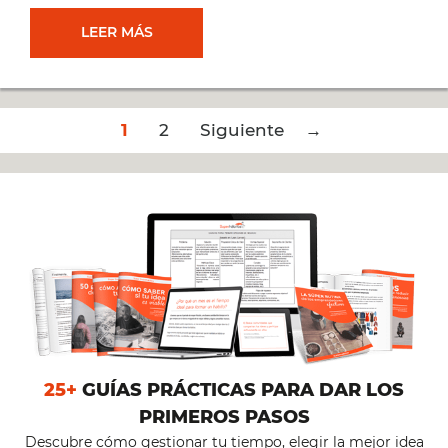
LA
LEER MÁS
COMUNIDAD
Post
1
SIGUE
2
Siguiente →
navigation
CRECIENDO
25+
GUÍAS PRÁCTICAS PARA DAR LOS
PRIMEROS PASOS
Descubre cómo gestionar tu tiempo, elegir la mejor idea