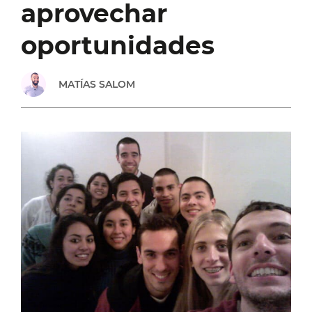
aprovechar
LO
oportunidades
QUE
MATÍAS SALOM
PASÓ
EN
EL
ENCUENTRO
DE
AGOSTO