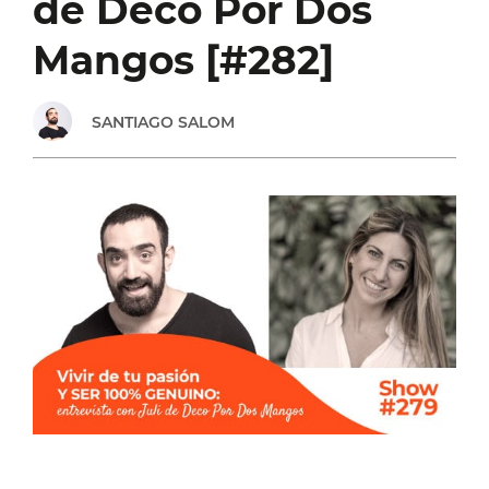
de Deco Por Dos
NEGOCIOS
Mangos [#282]
PERFECTA
SANTIAGO SALOM
PARA
TI
[#290]