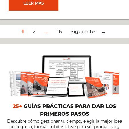
“ME
LEER MÁS
[#282]
GUSTAN
Post
1
2
DEMASIADAS
…
16
Siguiente →
navigation
COSAS,
¿QUÉ
HAGO?”
[#275]
25+
GUÍAS PRÁCTICAS PARA DAR LOS
PRIMEROS PASOS
Descubre cómo gestionar tu tiempo, elegir la mejor idea
de negocio, formar hábitos clave para ser productivo y