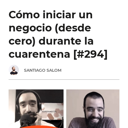
PESAR
Cómo iniciar un
DEL
negocio (desde
MIEDO
cero) durante la
(Y
cuarentena [#294]
SIENDO
SANTIAGO SALOM
PIONERA):
ENTREVISTA
CON
MARCIA