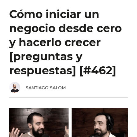
TU
Cómo iniciar un
SEMANA
negocio desde cero
LABORAL
y hacerlo crecer
E
[preguntas y
INTEGRARLA
respuestas] [#462]
CON
SANTIAGO SALOM
TUS
ACTIVIDADES
PERSONALES