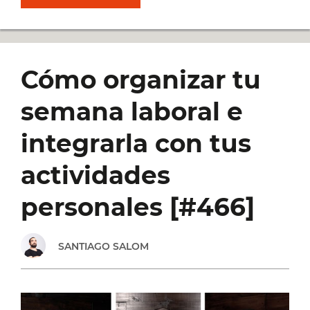
VIVIR
DE
Cómo organizar tu
LO
semana laboral e
QUE
integrarla con tus
TE
actividades
APASIONA
personales [#466]
POR
SANTIAGO SALOM
MUCHOS
AÑOS: