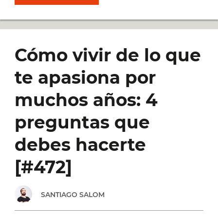
CLAVE
DEL
Cómo vivir de lo que
ÉXITO
te apasiona por
EN
muchos años: 4
SUPERHÁBITOS:
preguntas que
CONSEJOS
debes hacerte
PRÁCTICOS
[#472]
PARA
SANTIAGO SALOM
TRABAJAR