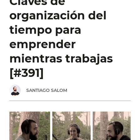
Claves de
NEGOCIO
organización del
DESDE
tiempo para
CERO
emprender
Y
mientras trabajas
HACERLO
[#391]
CRECER
SANTIAGO SALOM
[PREGUNTAS
Y
RESPUESTAS]