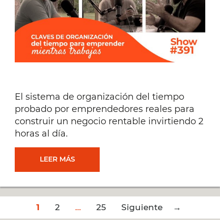
[#462]
El sistema de organización del tiempo
probado por emprendedores reales para
construir un negocio rentable invirtiendo 2
horas al día.
CLAVES
LEER MÁS
DE
Post
1
2
ORGANIZACIÓN
…
25
Siguiente →
navigation