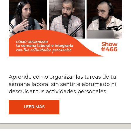
4
PREGUNTAS
QUE
DEBES
HACERTE
Aprende cómo organizar las tareas de tu
[#472]
semana laboral sin sentirte abrumado ni
descuidar tus actividades personales.
CÓMO
LEER MÁS
ORGANIZAR