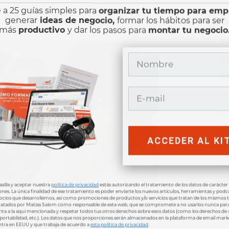
 a 25 guías simples para
organizar tu tiempo para em
CAT
generar
ideas de negocio,
formar los hábitos para ser
más
productivo
y dar los pasos para
montar tu negocio
A
C
C
E
Se
E
ACCEDER AL KI
L
L
M
asilla y aceptar nuestra
política de privacidad
estás autorizando el tratamiento de los datos de carácter
nes. La única finalidad de ese tratamiento es poder enviarte los nuevos artículos, herramientas y podc
O
ocios que desarrollemos, así como promociones de productos y/o servicios que tratan de los mismos 
tratados por Matías Salom como responsable de esta web, que se compromete a no usarlos nunca par
tinta a la aquí mencionada y respetar todos tus otros derechos sobre esos datos (como los derechos de 
P
edora digital sobre la
, portabilidad, etc.). Los datos que nos proporciones serán almacenados en la plataforma de email mar
tra en EEUU y que trabaja de acuerdo a
esta política de privacidad
.