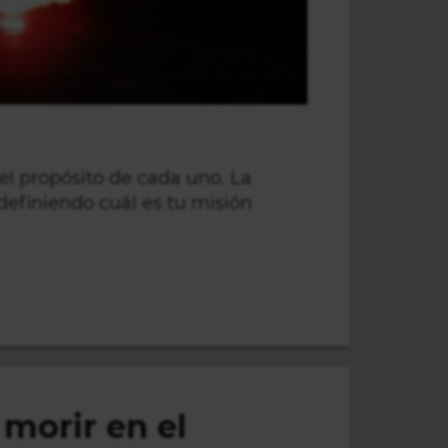
del propósito de cada uno. La
definiendo cuál es tu misión
morir en el