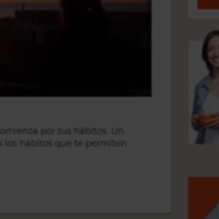
omienza por tus hábitos. Un
 los hábitos que te permiten