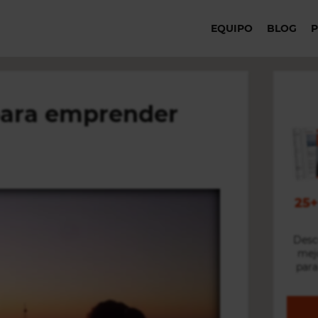
EQUIPO
BLOG
para emprender
25
Desc
mejo
para