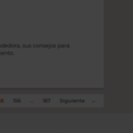
dedora, sus consejos para
tento.
Post
55
156
…
167
Siguiente →
navigation