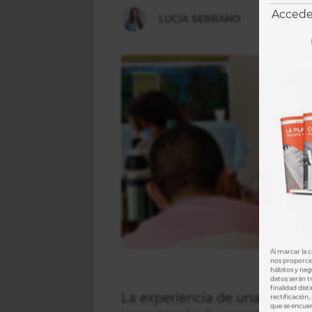
Accede
LUCÍA SERRANO
AÚN
NO
INICIASTE
TU
EMPRENDIMIENTO
Al marcar la c
nos proporcio
hábitos y neg
datos serán 
finalidad dis
La experiencia de una emprend
rectificación
que se encuen