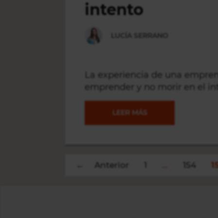
intento
HABLAMOS
LUCÍA SERRANO
DE
ÉXITO?
La experiencia de una empren
emprender y no morir en el in
EMPRENDER
LEER MÁS
Y
NO
← Anterior
1
…
154
1
MORIR
EN