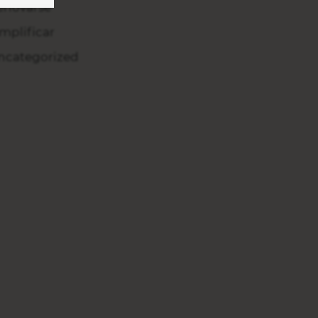
enovarse
implificar
ncategorized