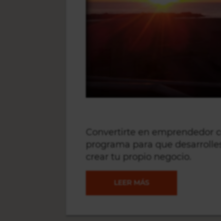
Convertirte en emprendedor c
programa para que desarrolles
crear tu propio negocio.
EL
LEER MÁS
PRIMER