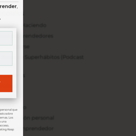
prender
,
EGORÍAS
.
prender Haciendo
asos emprendedores
omunicarse
l Show de Superhábitos (Podcast
manal)
ncuentros
T
entitud
iderazgo
ovimiento
 personal que
asts sobre
rganización personal
temas. Los
a una
acceso,
roceso emprendedor
keting Keap