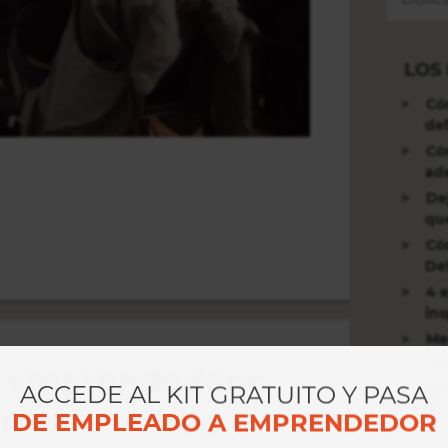
LOS
Có
def
Có
ad
De
qu
Có
Def
4 
ins
Me
cla
a emprendedora:
Có
ACCEDE AL KIT GRATUITO Y PASA
di
rse con otros
DE EMPLEADO A EMPRENDEDOR