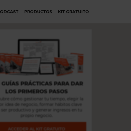
PODCAST
PRODUCTOS
KIT GRATUITO
+
GUÍAS PRÁCTICAS PARA DAR
LOS PRIMEROS PASOS
ubre cómo gestionar tu tiempo, elegir la
r idea de negocio, formar hábitos clave
 ser productivo y generar ingresos en tu
propio negocio.
ACCEDER AL KIT GRATUITO