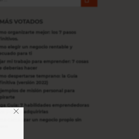
 MÁS VOTADOS
mo organizarte mejor: los 7 pasos
initivos.
mo elegir un negocio rentable y
ecuado para ti
jar mi trabajo para emprender: 7 cosas
e deberías hacer
mo despertarse temprano: la Guía
initiva (versión 2022)
ejemplos de misión personal para
pirarte
ga Guía: 7 habilidades emprendedoras
ve y cómo adquirirlas
mo comenzar un negocio propio sin
nero