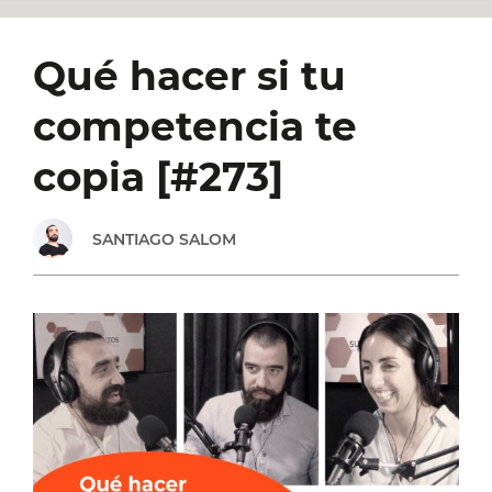
UN
Qué hacer si tu
NEGOCIO
competencia te
EN
copia [#273]
TIEMPOS
SANTIAGO SALOM
DE
CRISIS:
ENTREVISTA
CON
FLOR