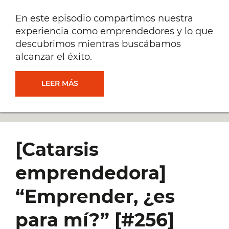
En este episodio compartimos nuestra
experiencia como emprendedores y lo que
descubrimos mientras buscábamos
alcanzar el éxito.
EL
LEER MÁS
MOMENTO
QUE
[Catarsis
ESPERA
emprendedora]
TODO
“Emprender, ¿es
EMPRENDEDOR
para mí?” [#256]