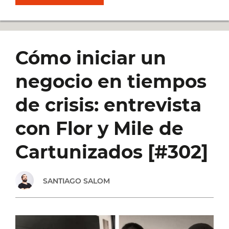
CÓMO
PASAR
Cómo iniciar un
DE
negocio en tiempos
EMPRENDEDOR
de crisis: entrevista
A
con Flor y Mile de
EMPRESARIO:
Cartunizados [#302]
CUESTIÓN
SANTIAGO SALOM
DE
MENTALIDAD