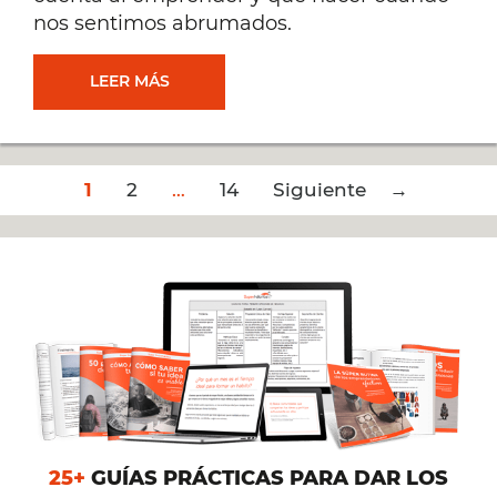
nos sentimos abrumados.
[CATARSIS
LEER MÁS
EMPRENDEDORA]
Post
1
2
“EMPRENDER,
…
14
Siguiente →
navigation
¿ES
PARA
MÍ?”
[#256]
25+
GUÍAS PRÁCTICAS PARA DAR LOS