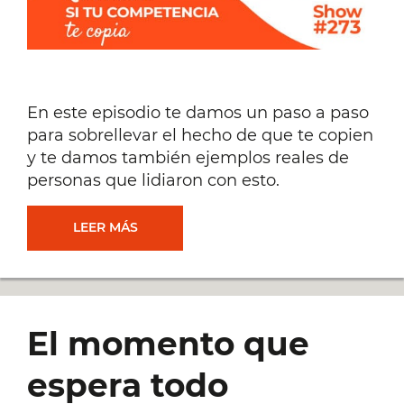
Y
MILE
En este episodio te damos un paso a paso
DE
para sobrellevar el hecho de que te copien
y te damos también ejemplos reales de
CARTUNIZADOS
personas que lidiaron con esto.
[#302]
QUÉ
LEER MÁS
HACER
SI
El momento que
TU
espera todo
COMPETENCIA