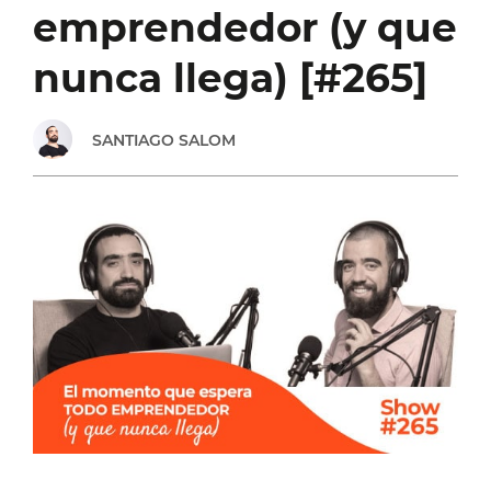
emprendedor (y que
TE
nunca llega) [#265]
COPIA
SANTIAGO SALOM
[#273]