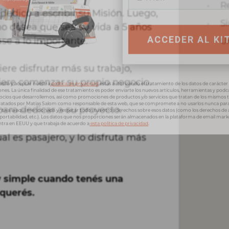
R
dedicó a escribir su Misión. Luego,
S
 desea que sea su vida a 5 años
se a lo importante.
U
ACCEDER AL KI
iere disfrutar más su trabajo,
iere comenzar su propio negocio.
asilla y aceptar nuestra
política de privacidad
estás autorizando el tratamiento de los datos de carácter
nes. La única finalidad de ese tratamiento es poder enviarte los nuevos artículos, herramientas y podc
ocios que desarrollemos, así como promociones de productos y/o servicios que tratan de los mismos 
ara dedicar a su proyecto.
tratados por Matías Salom como responsable de esta web, que se compromete a no usarlos nunca par
tinta a la aquí mencionada y respetar todos tus otros derechos sobre esos datos (como los derechos de 
, portabilidad, etc.). Los datos que nos proporciones serán almacenados en la plataforma de email mar
tra en EEUU y que trabaja de acuerdo a
esta política de privacidad
.
al es pasajero, y lo disfruta más
y simple cuando tenés una
 querés.