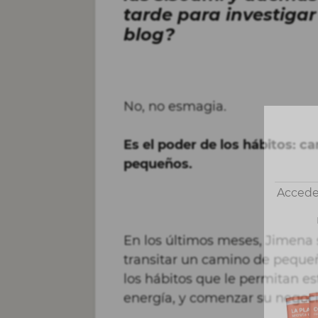
tarde para investiga
blog?
No, no esmagia.
Es el poder de los hábitos: c
pequeños.
Accede
En los últimos meses, Jimen
transitar un camino de pequeñ
los hábitos que le permitan e
energía, y comenzar su negoci