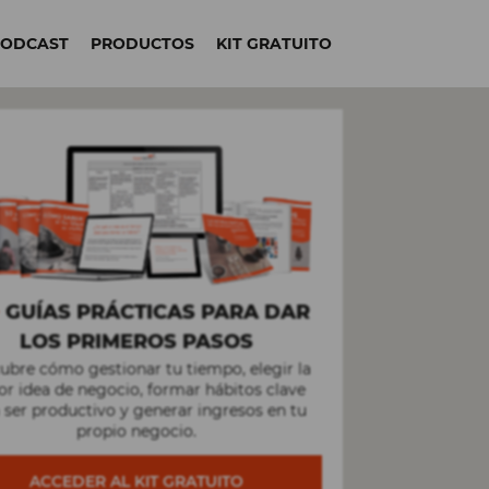
PODCAST
PRODUCTOS
KIT GRATUITO
+
GUÍAS PRÁCTICAS PARA DAR
LOS PRIMEROS PASOS
ubre cómo gestionar tu tiempo, elegir la
r idea de negocio, formar hábitos clave
 ser productivo y generar ingresos en tu
propio negocio.
ACCEDER AL KIT GRATUITO