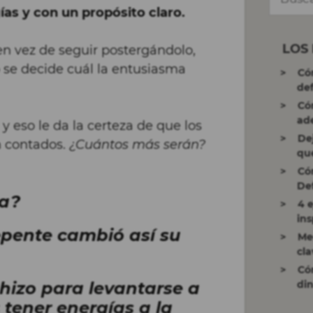
ías y con un propósito claro.
LOS
en vez de seguir postergándolo,
o se decide cuál la entusiasma
Có
def
Có
ad
 y eso le da la certeza de que los
De
n contados.
¿Cuántos más serán?
qu
Có
Def
na?
4 
ins
pente cambió así su
Me
cla
Có
hizo para levantarse a
di
tener energías a la