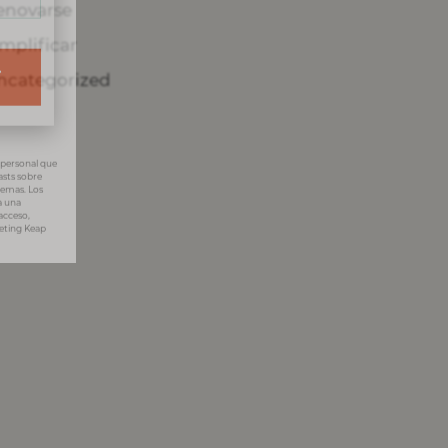
enovarse
implificar
ncategorized
T
 personal que
asts sobre
temas. Los
a una
acceso,
keting Keap