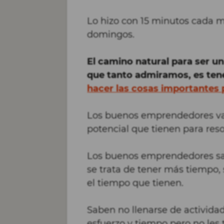
Lo hizo con 15 minutos cada 
domingos.
El camino natural para ser 
que tanto admiramos, es ten
hacer las cosas importantes p
Los buenos emprendedores val
potencial que tienen para res
Los buenos emprendedores sa
se trata de tener más tiempo, 
el tiempo que tienen.
Saben no llenarse de activi
esfuerzo y tiempo pero no les 