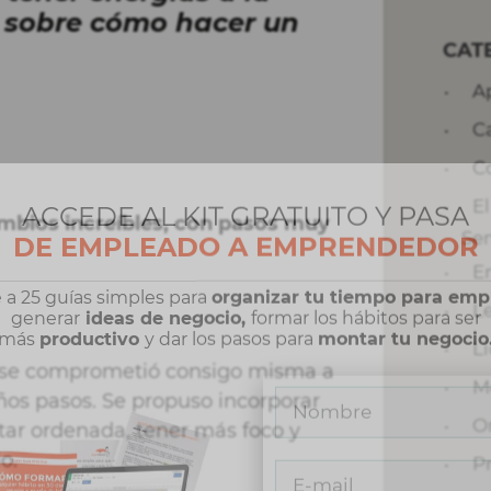
r sobre cómo hacer un
CAT
A
C
C
E
ambios increíbles, con pasos muy
ACCEDE AL KIT GRATUITO Y PASA
Se
DE EMPLEADO A EMPRENDEDOR
E
L
 a 25 guías simples para
organizar tu tiempo para em
generar
ideas de negocio,
formar los hábitos para ser
L
más
productivo
y dar los pasos para
montar tu negocio
a se comprometió consigo misma a
M
os pasos. Se propuso incorporar
O
star ordenada, tener más foco y
o.
P