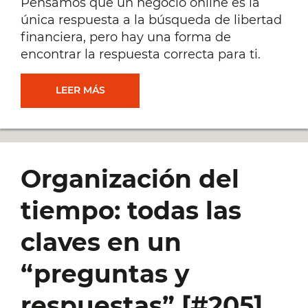
Pensamos que un negocio online es la
única respuesta a la búsqueda de libertad
financiera, pero hay una forma de
encontrar la respuesta correcta para ti.
POR
LEER MÁS
QUÉ
NO
Organización del
(NECESARIAMENTE)
tiempo: todas las
DEBES
claves en un
TENER
“preguntas y
UN
respuestas” [#205]