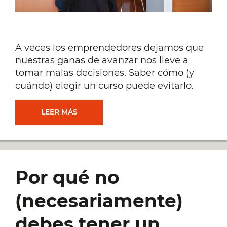
A veces los emprendedores dejamos que
nuestras ganas de avanzar nos lleve a
tomar malas decisiones. Saber cómo (y
cuándo) elegir un curso puede evitarlo.
CÓMO
LEER MÁS
ELEGIR
QUÉ
Por qué no
CURSOS
(necesariamente)
HACER
debes tener un