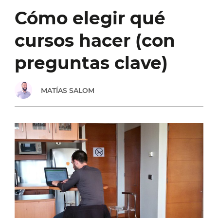
HÁBITO
Cómo elegir qué
NUEVO:
cursos hacer (con
¿CÓMO
preguntas clave)
ELEGIR
MATÍAS SALOM
CUÁL?
[#232]