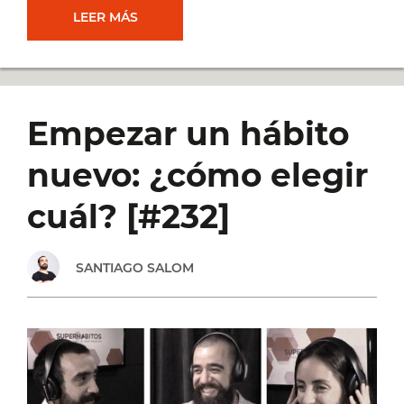
CÓMO
LEER MÁS
ORGANIZAR
TU
Empezar un hábito
BANDEJA
nuevo: ¿cómo elegir
DE
cuál? [#232]
ENTRADA
SANTIAGO SALOM
Y
AUMENTAR
TU