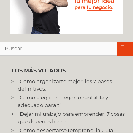
Buscar:
LOS MÁS VOTADOS
Cómo organizarte mejor: los 7 pasos
definitivos.
Cómo elegir un negocio rentable y
adecuado para ti
Dejar mi trabajo para emprender: 7 cosas
que deberías hacer
Cómo despertarse temprano: la Guía