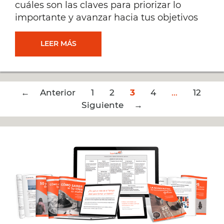
cuáles son las claves para priorizar lo
importante y avanzar hacia tus objetivos
ORGANIZACIÓN
LEER MÁS
DEL
Post
← Anterior
TIEMPO:
1
2
3
4
…
12
navigation
Siguiente →
TODAS
LAS
CLAVES
EN
UN