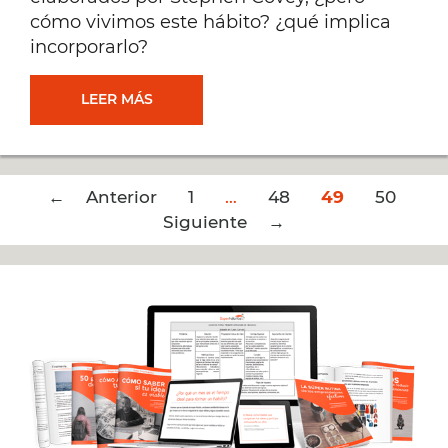
cómo vivimos este hábito? ¿qué implica
incorporarlo?
PROACTIVIDAD:
LEER MÁS
EMPEZAR
Post
← Anterior
CON
1
…
48
49
50
navigation
Siguiente →
LA
PREGUNTA
ADECUADA