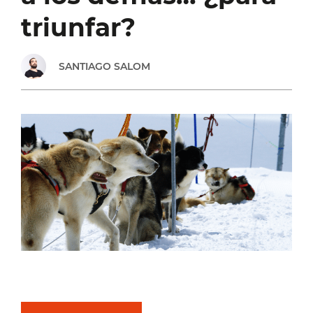
ORGANIZARTE
triunfar?
Y
SANTIAGO SALOM
SER
FLEXIBLE
A
LOS
IMPREVISTOS