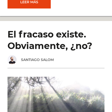
REGALÁ
LEER MÁS
DE
TU
El fracaso existe.
TIEMPO
Obviamente, ¿no?
A
SANTIAGO SALOM
LOS
DEMÁS…
¿PARA
TRIUNFAR?