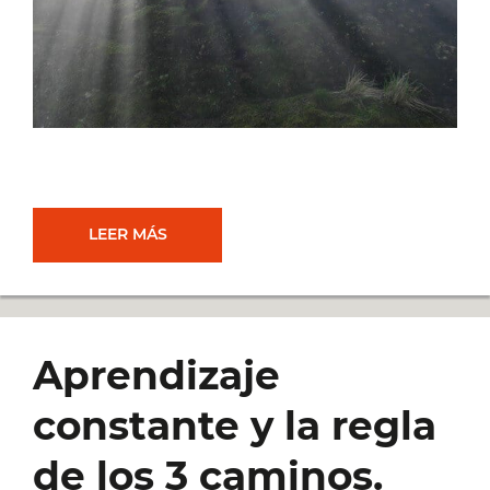
EL
LEER MÁS
FRACASO
EXISTE.
Aprendizaje
OBVIAMENTE,
constante y la regla
¿NO?
de los 3 caminos.