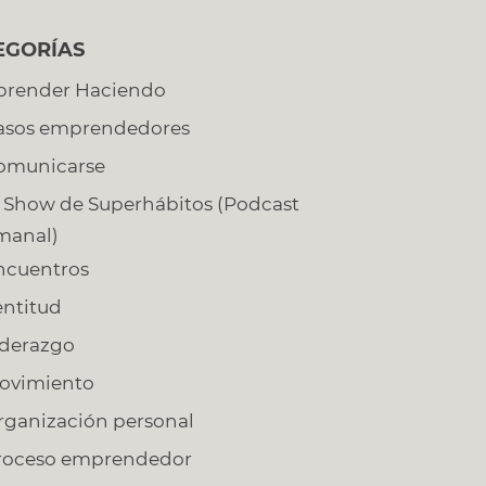
T
EGORÍAS
prender Haciendo
asos emprendedores
 personal que
asts sobre
omunicarse
temas. Los
a una
acceso,
l Show de Superhábitos (Podcast
keting Keap
manal)
ncuentros
entitud
iderazgo
ovimiento
rganización personal
roceso emprendedor