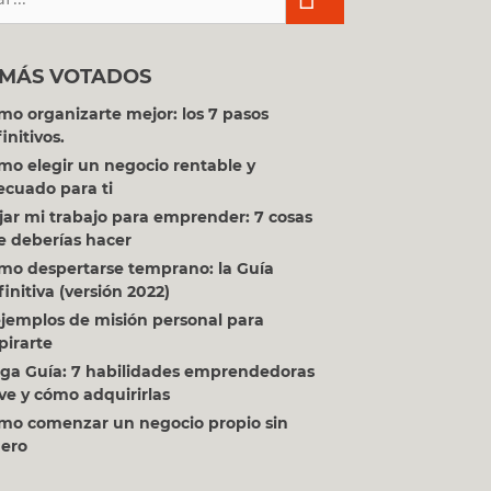
 MÁS VOTADOS
mo organizarte mejor: los 7 pasos
initivos.
mo elegir un negocio rentable y
ecuado para ti
jar mi trabajo para emprender: 7 cosas
e deberías hacer
prender
,
mo despertarse temprano: la Guía
initiva (versión 2022)
.
ejemplos de misión personal para
pirarte
ga Guía: 7 habilidades emprendedoras
ve y cómo adquirirlas
mo comenzar un negocio propio sin
nero