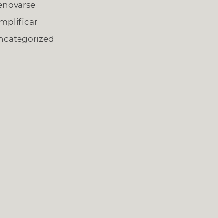
enovarse
implificar
ncategorized