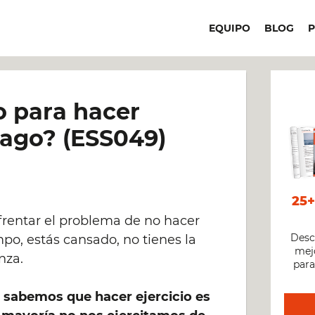
EQUIPO
BLOG
 para hacer
hago? (ESS049)
25
rentar el problema de no hacer
Desc
mpo, estás cansado, no tienes la
mejo
nza.
para
sabemos que hacer ejercicio es