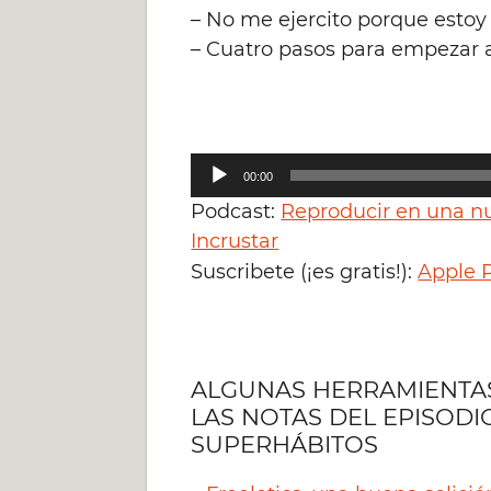
– No me ejercito porque esto
– Cuatro pasos para empezar a
Reproductor
00:00
de
Podcast:
Reproducir en una n
audio
Incrustar
Accede
Suscribete (¡es gratis!):
Apple 
ALGUNAS HERRAMIENTAS 
LAS NOTAS DEL EPISODI
SUPERHÁBITOS