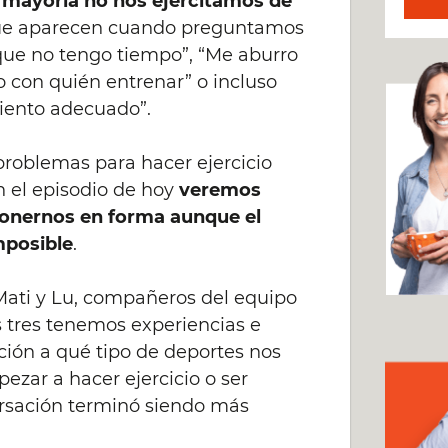
 mayoría no nos ejercitamos de
que aparecen cuando preguntamos
que no tengo tiempo”, “Me aburro
o con quién entrenar” o incluso
miento adecuado”.
problemas para hacer ejercicio
n el episodio de hoy
veremos
 ponernos en forma aunque el
mposible
.
ati y Lu, compañeros del equipo
 tres tenemos experiencias e
ación a qué tipo de deportes nos
ezar a hacer ejercicio o ser
versación terminó siendo más