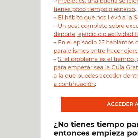
–
Freeletics, una buena solici
tienes poco tiempo o espacio
.
–
El hábito que nos llevó a la 
–
Un post completo sobre exc
deporte, ejercicio o actividad fí
Al marcar la c
–
En el episodio 25 hablamos c
nos proporcio
hábitos y neg
paralelismos entre hacer ejer
datos serán 
finalidad dis
–
Si el problema es el tiempo
rectificación
que se encuen
para empezar sea la Guía Gra
a la que puedes acceder dentr
a continuación
:
ACCEDER A
¿No tienes tiempo par
entonces empieza por