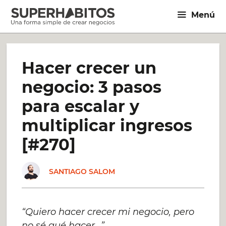
Saltar
Menú
al
contenido
Hacer crecer un
negocio: 3 pasos
para escalar y
multiplicar ingresos
[#270]
SANTIAGO SALOM
“Quiero hacer crecer mi negocio, pero
no sé qué hacer…”