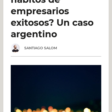
QUE
empresarios
TE
exitosos? Un caso
PROPONÉS
argentino
SANTIAGO SALOM