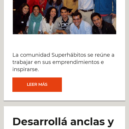
La comunidad Superhábitos se reúne a
trabajar en sus emprendimientos e
inspirarse.
LA
LEER MÁS
COMUNIDAD
SIGUE
Desarrollá anclas y
CRECIENDO