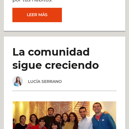
HÁBITOS
LEER MÁS
PARA
EMPRENDEDORES:
La comunidad
CREÁ
sigue creciendo
TU
LUCÍA SERRANO
LEYENDA