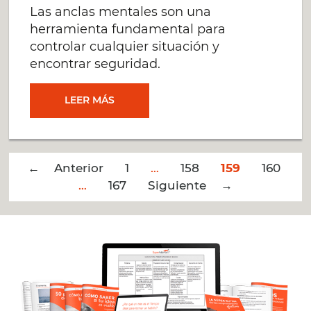
Las anclas mentales son una
herramienta fundamental para
controlar cualquier situación y
encontrar seguridad.
DESARROLLÁ
LEER MÁS
ANCLAS
Post
← Anterior
Y
1
…
158
159
160
navigation
…
167
Siguiente →
CONTROLÁ
CUALQUIER
SITUACIÓN