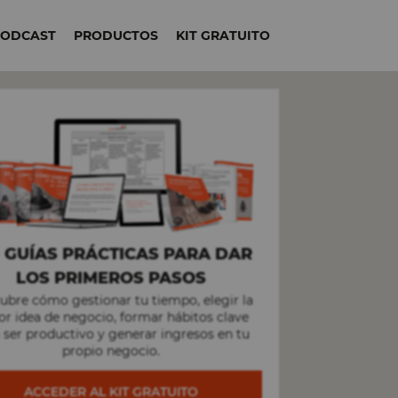
PODCAST
PRODUCTOS
KIT GRATUITO
+
GUÍAS PRÁCTICAS PARA DAR
LOS PRIMEROS PASOS
ubre cómo gestionar tu tiempo, elegir la
r idea de negocio, formar hábitos clave
 ser productivo y generar ingresos en tu
propio negocio.
ACCEDER AL KIT GRATUITO