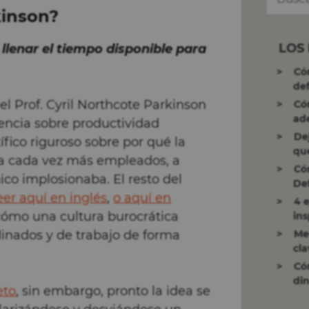
kinson?
LOS
llenar el tiempo disponible para
Có
def
l Prof. Cyril Northcote Parkinson
Có
ad
rencia sobre productividad
De
ífico riguroso sobre por qué la
qu
nía cada vez más empleados, a
Có
ico implosionaba. El resto del
Def
eer aquí en inglés
,
o aquí en
4 
 cómo una cultura burocrática
ins
inados y de trabajo de forma
Me
cla
Có
di
eto
, sin embargo, pronto la idea se