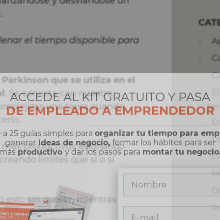
larizándose y desviándose un
.
CAT
llenar el tiempo disponible para
A
C
C
 Parkinson que se utiliza en el
E
l
. Se conecta con nuestra
ACCEDE AL KIT GRATUITO Y PASA
complejizar una tarea cuando
Se
DE EMPLEADO A EMPRENDEDOR
erlo.
E
L
 a 25 guías simples para
organizar tu tiempo para em
r más productivos asignando
generar
ideas de negocio,
formar los hábitos para ser
L
reando límites que sí o sí
más
productivo
y dar los pasos para
montar tu negocio
M
O
esto sin querer, mientras
P
.