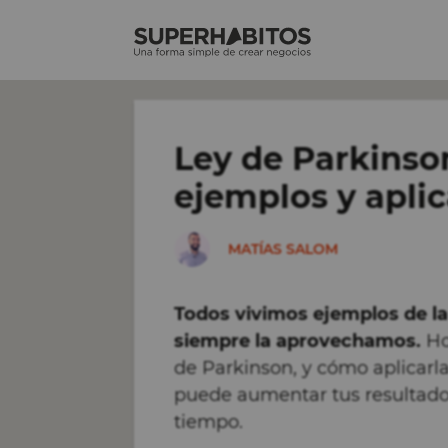
Saltar
al
contenido
Ley de Parkinson
ejemplos y apli
MATÍAS SALOM
Todos vivimos ejemplos de la
siempre la aprovechamos.
Ho
de Parkinson, y cómo aplicarl
puede aumentar tus resultados
tiempo.