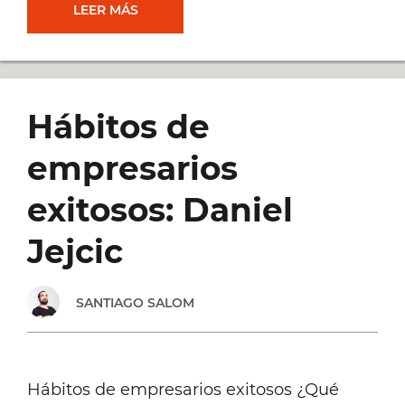
UNA
LEER MÁS
EXPERIENCIA
EMPRENDEDORA:
Hábitos de
POR
empresarios
QUÉ
exitosos: Daniel
CONECTARSE
Jejcic
CON
SANTIAGO SALOM
OTROS
Hábitos de empresarios exitosos ¿Qué