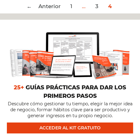
Post
← Anterior
EMPRENDEDORES:
1
…
3
4
navigation
CREÁ
TU
LEYENDA
25+
GUÍAS PRÁCTICAS PARA DAR LOS
PRIMEROS PASOS
Descubre cómo gestionar tu tiempo, elegir la mejor idea
de negocio, formar hábitos clave para ser productivo y
generar ingresos en tu propio negocio.
ACCEDER AL KIT GRATUITO