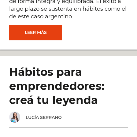
de forma íntegra y equilibrada. El éxito a
largo plazo se sustenta en hábitos como el
de este caso argentino.
¿CUÁLES
LEER MÁS
SON
LOS
Hábitos para
HÁBITOS
emprendedores:
DE
creá tu leyenda
EMPRESARIOS
LUCÍA SERRANO
EXITOSOS?