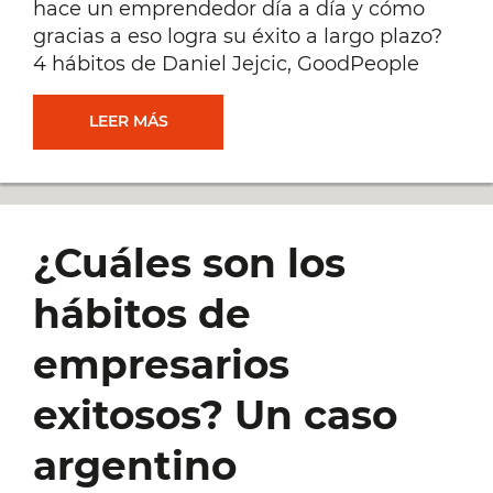
hace un emprendedor día a día y cómo
gracias a eso logra su éxito a largo plazo?
4 hábitos de Daniel Jejcic, GoodPeople
HÁBITOS
LEER MÁS
DE
EMPRESARIOS
¿Cuáles son los
EXITOSOS:
hábitos de
DANIEL
empresarios
JEJCIC
exitosos? Un caso
argentino