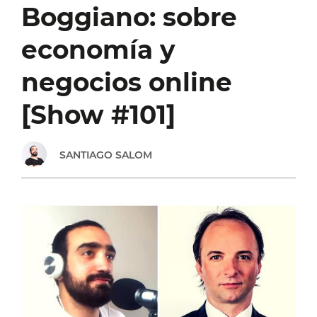
Boggiano: sobre
CON
economía y
FEDERICO
negocios online
BONGIORNO
[Show #101]
[SHOW
SANTIAGO SALOM
#118]