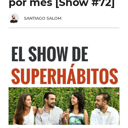
por mes [Show #72]
BIXI
SANTIAGO SALOM
COFFEE
HOUSE
[SHOW
#86]