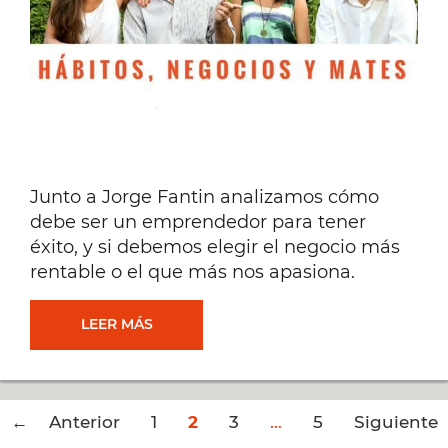
#72]
Junto a Jorge Fantin analizamos cómo
debe ser un emprendedor para tener
éxito, y si debemos elegir el negocio más
rentable o el que más nos apasiona.
CÓMO
LEER MÁS
DEBE
Post
← Anterior
1
SER
2
3
…
5
Siguiente
navigation
→