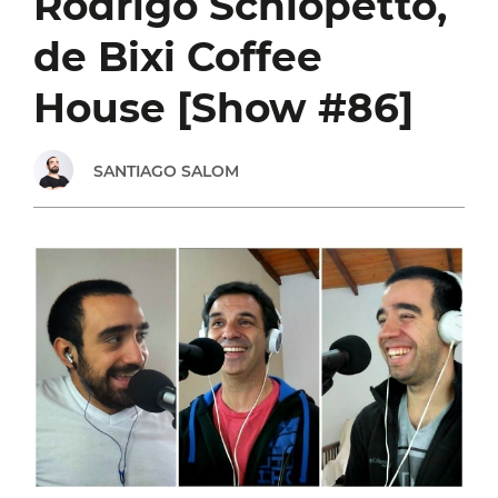
Rodrigo Schiopetto,
SOBRE
de Bixi Coffee
ECONOMÍA
House [Show #86]
Y
SANTIAGO SALOM
NEGOCIOS
ONLINE
[SHOW
#101]