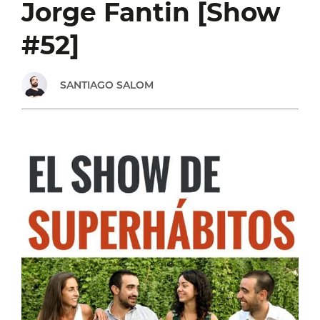
Jorge Fantin [Show
DE
#52]
LA
SANTIAGO SALOM
CALLE
A
5.000
DÓLARES
POR
MES
[SHOW