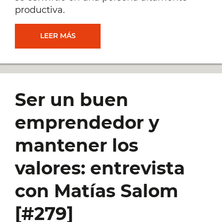
productiva.
CÓMO
LEER MÁS
ORGANIZAR
MILES
Ser un buen
DE
emprendedor y
HORAS
mantener los
DE
valores: entrevista
TRABAJO
con Matías Salom
Y
[#279]