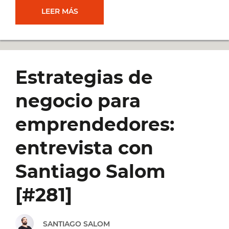
CÓMO
LEER MÁS
MANTENER
LA
Estrategias de
MOTIVACIÓN
negocio para
A
emprendedores:
LO
entrevista con
LARGO
Santiago Salom
DEL
[#281]
TIEMPO:
SANTIAGO SALOM