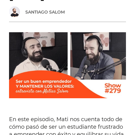
TENER
SANTIAGO SALOM
TIEMPO
LIBRE:
ENTREVISTA
CON
LUCÍA
SERRANO
PALACIOS
En este episodio, Mati nos cuenta todo de
[#280]
cómo pasó de ser un estudiante frustrado
a emprender con éxito y equilibrar su vida