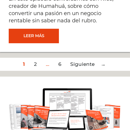
creador de Humahuá, sobre cómo
convertir una pasión en un negocio
rentable sin saber nada del rubro.
CREAR
LEER MÁS
UNA
Post
1
2
EMPRESA
…
6
Siguiente →
navigation
DE
MODA
SIN
SER