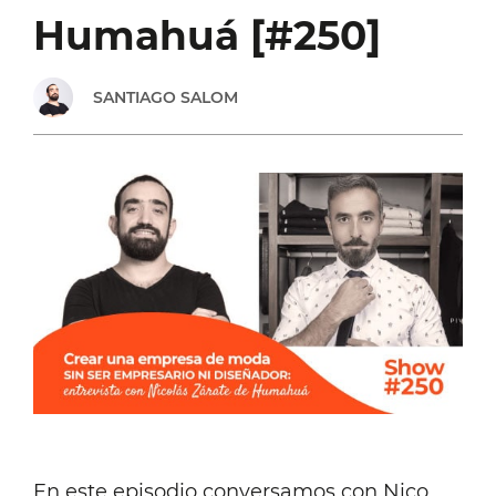
ENTREVISTA
Humahuá [#250]
CON
SANTIAGO SALOM
MATÍAS
SALOM
[#279]
En este episodio conversamos con Nico,