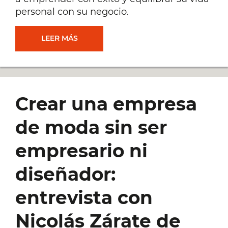
personal con su negocio.
SER
LEER MÁS
UN
BUEN
Crear una empresa
EMPRENDEDOR
de moda sin ser
Y
empresario ni
MANTENER
diseñador:
LOS
entrevista con
VALORES:
Nicolás Zárate de