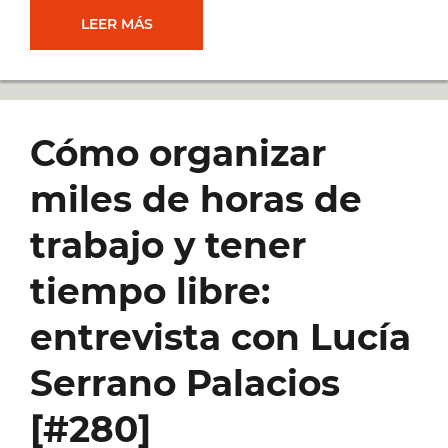
ESTRATEGIAS
LEER MÁS
DE
NEGOCIO
Cómo organizar
PARA
miles de horas de
EMPRENDEDORES:
trabajo y tener
ENTREVISTA
tiempo libre:
CON
entrevista con Lucía
SANTIAGO
Serrano Palacios
SALOM
[#280]