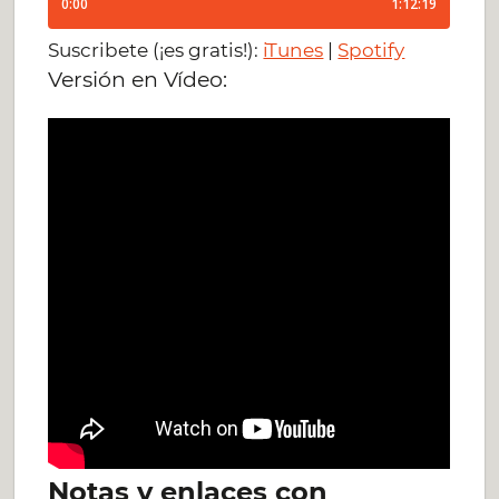
Suscribete (¡es gratis!):
iTunes
|
Spotify
Versión en Vídeo:
Notas y enlaces con