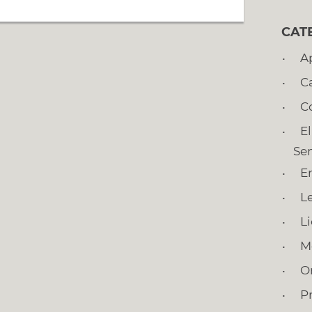
CAT
A
C
C
E
Se
E
L
L
M
O
P