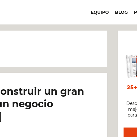
EQUIPO
BLOG
25
onstruir un gran
 un negocio
Desc
mejo
]
para