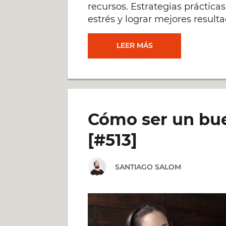
recursos. Estrategias práctica
estrés y lograr mejores resulta
DELEGAR:
LEER MÁS
CÓMO
CONSTRUIR
Cómo ser un bue
UN
[#513]
GRAN
SANTIAGO SALOM
ESTILO
DE
VIDA