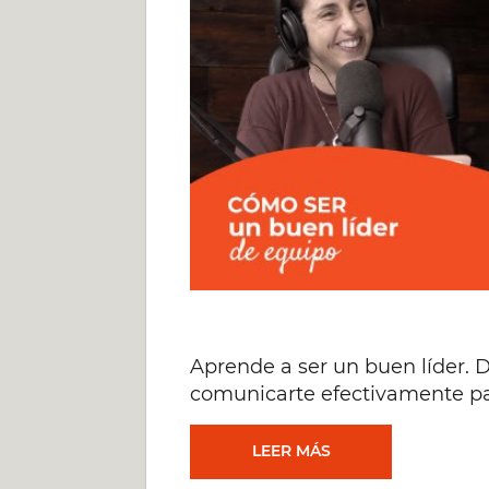
Y
UN
NEGOCIO
SALUDABLE
[#570]
Aprende a ser un buen líder.
comunicarte efectivamente par
CÓMO
LEER MÁS