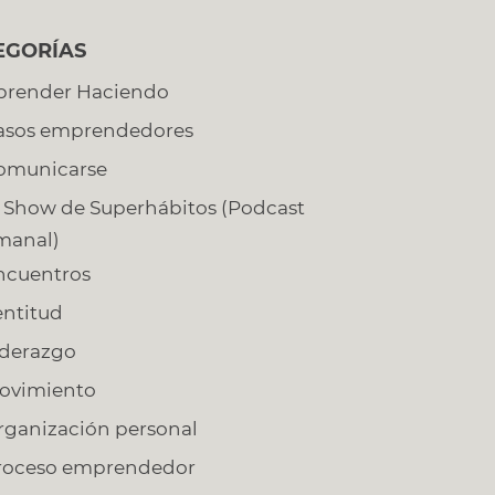
EGORÍAS
prender Haciendo
asos emprendedores
omunicarse
l Show de Superhábitos (Podcast
manal)
ncuentros
entitud
iderazgo
ovimiento
rganización personal
roceso emprendedor