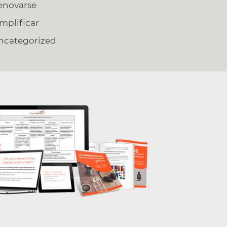
enovarse
implificar
ncategorized