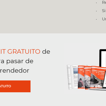
R
S
U
IT GRATUITO
de
ra pasar de
rendedor
ATUITO