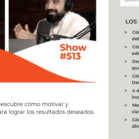
LOS
Có
def
Có
ad
De
qu
Có
Def
4 
ins
 Descubre cómo motivar y
Me
a lograr los resultados deseados.
cla
Có
di