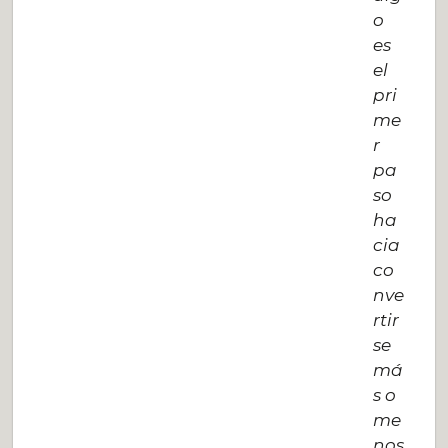
o
es
el
pri
me
r
pa
so
ha
cia
co
nve
rtir
se
má
s o
me
nos