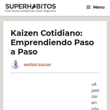
Saltar
Menu
al
contenido
Kaizen Cotidiano:
Emprendiendo Paso
a Paso
MATÍAS SALOM
«A
pes
tar
en
alg