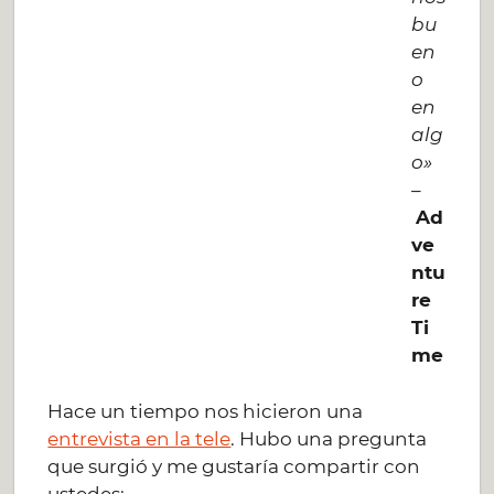
bu
en
o
en
alg
o»
–
Ad
ve
ntu
re
Ti
me
Hace un tiempo nos hicieron una
entrevista en la tele
. Hubo una pregunta
que surgió y me gustaría compartir con
ustedes: