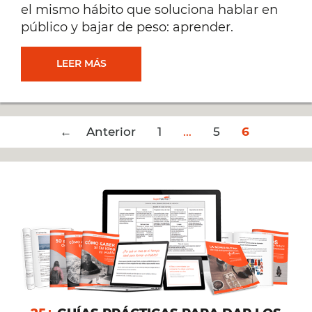
el mismo hábito que soluciona hablar en
público y bajar de peso: aprender.
UN
LEER MÁS
HÁBITO
Post
← Anterior
PARA
1
…
5
6
navigation
EMPEZAR
NEGOCIOS
RENTABLES,
DAR
CHARLAS