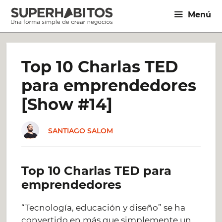
Saltar
Menú
al
contenido
Top 10 Charlas TED
para emprendedores
[Show #14]
SANTIAGO SALOM
Top 10 Charlas TED para
emprendedores
“Tecnología, educación y diseño” se ha
convertido en más que simplemente un