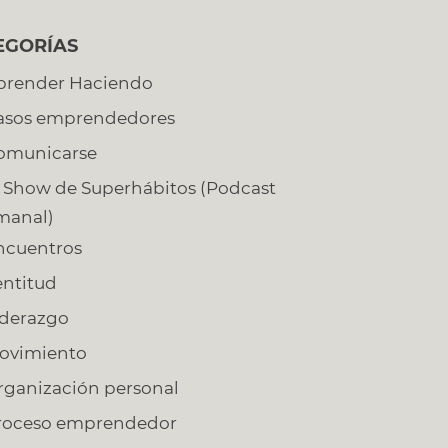
EGORÍAS
prender Haciendo
asos emprendedores
omunicarse
l Show de Superhábitos (Podcast
manal)
ncuentros
entitud
iderazgo
ovimiento
rganización personal
roceso emprendedor