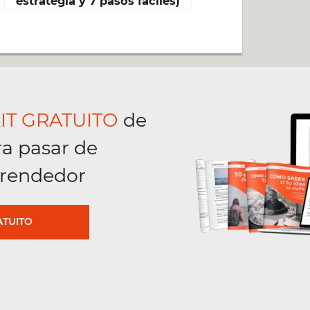
estrategia y 7 pasos fáciles)
IT GRATUITO
de
ra pasar de
rendedor
ATUITO