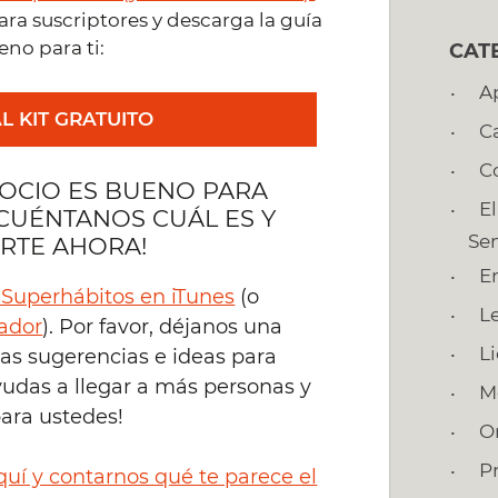
ara suscriptores y descarga la guía
eno para ti:
CAT
A
L KIT GRATUITO
C
C
OCIO ES BUENO PARA
E
¡CUÉNTANOS CUÁL ES Y
Se
RTE AHORA!
E
 Superhábitos en iTunes
(o
L
nador
). Por favor, déjanos una
L
las sugerencias e ideas para
yudas a llegar a más personas y
M
ara ustedes!
O
P
uí y contarnos qué te parece el