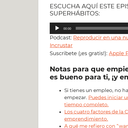
ESCUCHA AQUÍ ESTE EP
SUPERHÁBITOS:
Reproductor
00:00
de
Podcast:
Reproducir en una n
audio
Incrustar
Suscribete (¡es gratis!):
Apple 
Notas para que empie
es bueno para ti, ¡y e
Si tienes un empleo, no h
empezar.
Puedes iniciar 
tiempo completo.
Los cuatro factores de la C
emprendimiento.
A qué me refiero con “wan