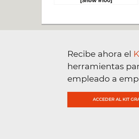
[Show #100]
Recibe ahora el
K
herramientas
pa
empleado a emp
ACCEDER AL KIT GR