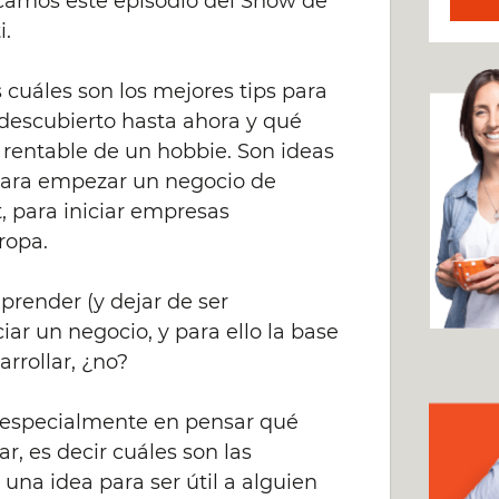
ncamos este episodio del Show de
i.
cuáles son los mejores tips para
escubierto hasta ahora y qué
 rentable de un hobbie. Son ideas
 para empezar un negocio de
 para iniciar empresas
ropa.
render (y dejar de ser
ar un negocio, y para ello la base
rrollar, ¿no?
 especialmente en pensar qué
, es decir cuáles son las
 una idea para ser útil a alguien