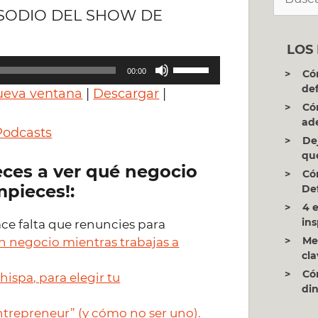
ISODIO DEL SHOW DE
LOS
Utiliza
00:00
Có
las
def
ueva ventana
|
Descargar
|
teclas
Có
de
ad
Podcasts
flecha
De
arriba/abajo
qu
ces a ver qué negocio
para
Có
mpieces!:
aumentar
Def
o
4 
ins
ace falta que renuncies para
disminuir
Me
un negocio mientras trabajas a
el
cla
volumen.
Có
hispa, para elegir tu
di
trepreneur” (y cómo no ser uno).