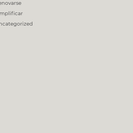
enovarse
implificar
ncategorized