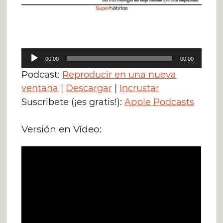
Reproductor
00:00
00:00
de
Podcast:
Reproducir en una nueva
audio
ventana
|
Descargar
|
Incrustar
Suscribete (¡es gratis!):
Apple Podcasts
Versión en Vídeo: