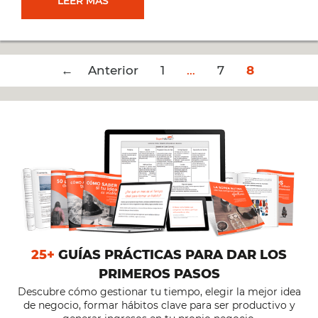
ENCUENTROS
LEER MÁS
SUPERHÁBITOS
Post
← Anterior
–
1
…
7
8
navigation
LYL
25+
GUÍAS PRÁCTICAS PARA DAR LOS
PRIMEROS PASOS
Descubre cómo gestionar tu tiempo, elegir la mejor idea
de negocio, formar hábitos clave para ser productivo y