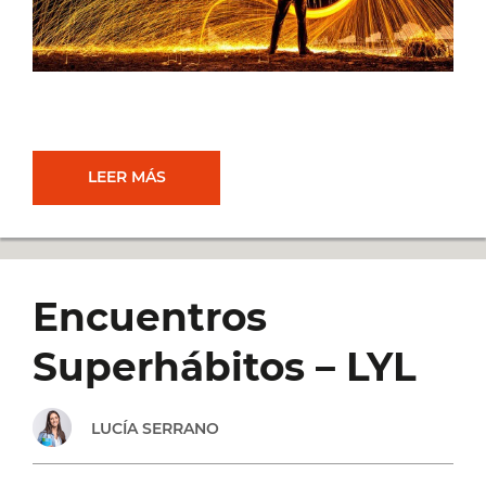
LO
LEER MÁS
QUE
ESPERAMOS
Encuentros
QUE
Superhábitos – LYL
TE
LUCÍA SERRANO
PASE