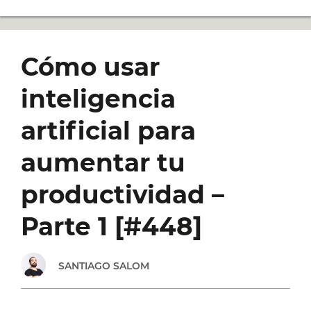
USAR
INTELIGENCIA
Cómo usar
ARTIFICIAL
inteligencia
PARA
artificial para
AUMENTAR
aumentar tu
TU
productividad –
PRODUCTIVIDAD
Parte 1 [#448]
–
SANTIAGO SALOM
PARTE