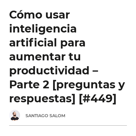
DE
Cómo usar
LA
inteligencia
IA:
artificial para
CÓMO
aumentar tu
IMPULSAR
productividad –
TU
Parte 2 [preguntas y
PRODUCTIVIDAD
respuestas] [#449]
[EPISODIO
SANTIAGO SALOM
#508]