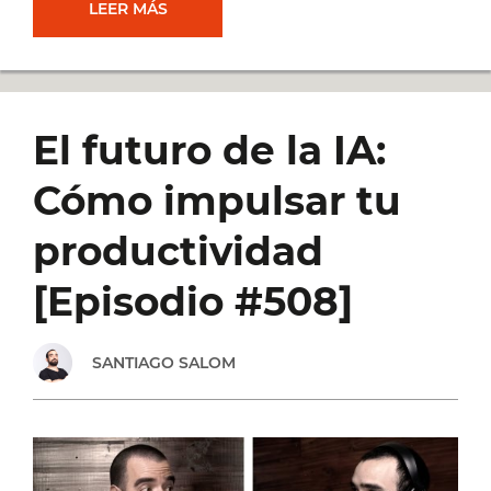
TOP
LEER MÁS
5
MEJORES
El futuro de la IA:
APPS
Cómo impulsar tu
DE
productividad
PRODUCTIVIDAD
[Episodio #508]
EN
SANTIAGO SALOM
2024
[#521]