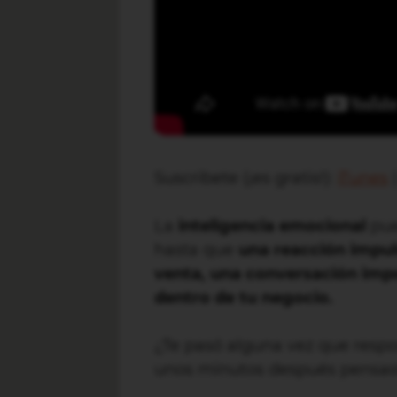
Suscribete (¡es gratis!):
iTunes
La
inteligencia emocional
pue
hasta que
una reacción impul
venta, una conversación impo
dentro de tu negocio.
¿Te pasó alguna vez que resp
unos minutos después pensas