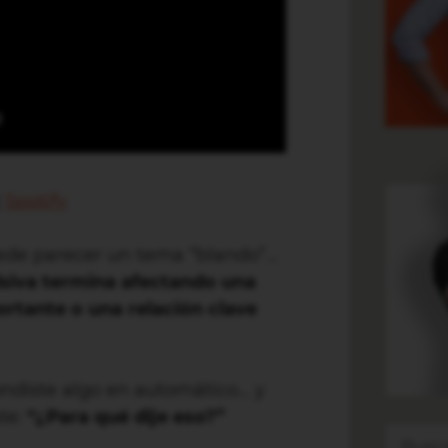
|
Spotify
de parecer un tema “blando”…
siva termina afectando una
rtante o una relación clave
ondiste algo en automático… y
te:
“¿Para qué dije eso?”
Buscar: