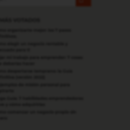
 MÁS VOTADOS
mo organizarte mejor: los 7 pasos
initivos.
mo elegir un negocio rentable y
ecuado para ti
jar mi trabajo para emprender: 7 cosas
e deberías hacer
mo despertarse temprano: la Guía
initiva (versión 2022)
ejemplos de misión personal para
pirarte
ga Guía: 7 habilidades emprendedoras
ve y cómo adquirirlas
mo comenzar un negocio propio sin
nero