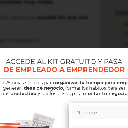
cisiones muy malas.
CAT
chas veces eso
sucede sin que nos
A
C
e lo necesario.
C
E
ACCEDE AL KIT GRATUITO Y PASA
Se
das.
DE EMPLEADO A EMPRENDEDOR
E
do cuando sentimos presión.
L
 a 25 guías simples para
organizar tu tiempo para em
miento.
generar
ideas de negocio,
formar los hábitos para ser
L
más
productivo
y dar los pasos para
montar tu negocio
 está hecho.
M
más grande
del que solemos
O
P