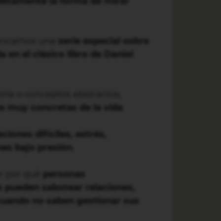
etamente la forma de mirar
rrancamos una
serie especial sobre
 en el clásico libro de Daniel
oría o conceptos abstractos,
s muy concretas de la vida
iones difíciles, estrés,
nes bajo presión.
er por qué
personas
 pueden sabotear relaciones,
cuando no saben gestionar sus