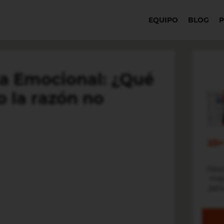
EQUIPO
BLOG
cia Emocional: ¿Qué
 la razón no
25
Desc
mejo
para