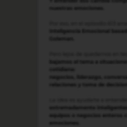
Y entender eso cambia compl
nuestras emociones.
Por eso, en el episodio 613 a
Inteligencia Emocional basada
Goleman.
Pero lejos de quedarnos en te
bajamos el tema a situacione
cotidiana:
negocios, liderazgo, conversac
relaciones y toma de decisio
La idea es ayudarte a entend
extremadamente inteligentes
equipos o negocios enteros 
emociones.