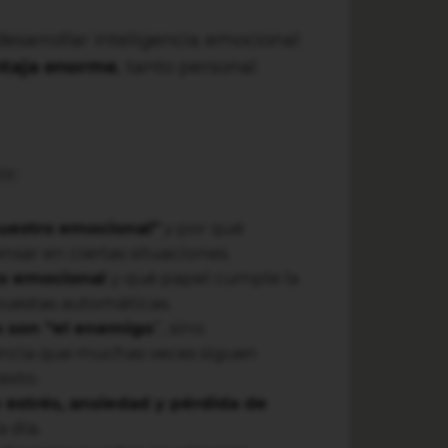
esarrollar inteligencia emocional
ntaja enorme
, tanto personal
ir:
uestro emocional”
y por qué
sar en ciertas situaciones.
ro emocional
y qué papel cumple la
puestas automáticas.
o son “el enemigo
”, sino
ncia que muchas veces siguen
exto.
e estrés, ansiedad y pérdida de
a día.