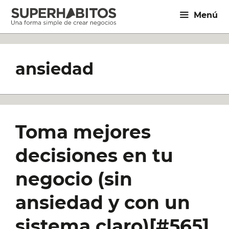
Saltar
Menú
al
contenido
ansiedad
Toma mejores
decisiones en tu
negocio (sin
ansiedad y con un
sistema claro)[#565]